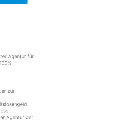
rer Agentur für
 100%
uer zur
itslosengeld
iese
der Agentur der