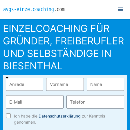
Hau
EINZELCOACHING FÜR
GRÜNDER, FREIBERUFLER
UND SELBSTÄNDIGE IN
BIESENTHAL
Ich habe die
Datenschutzerklärung
zur Kenntnis
genommen.