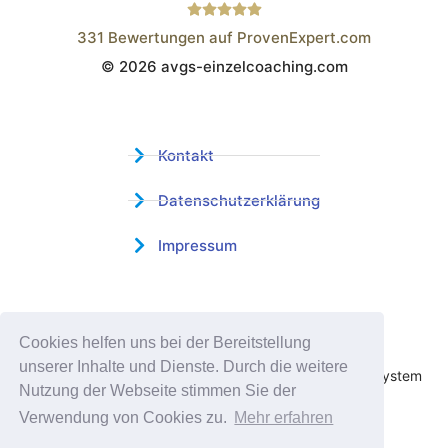
331
Bewertungen auf ProvenExpert.com
© 2026 avgs-einzelcoaching.com
Wistor GmbH
Kontakt
Datenschutzerklärung
Impressum
Zertifizierter Bildungsträger
Cookies helfen uns bei der Bereitstellung
Profitieren sie jetzt von unserer über 15 jährigen
unserer Inhalte und Dienste. Durch die weitere
Praxiserfahrung und unserem erfolgreichen Coachingsystem
Nutzung der Webseite stimmen Sie der
Verwendung von Cookies zu.
Mehr erfahren