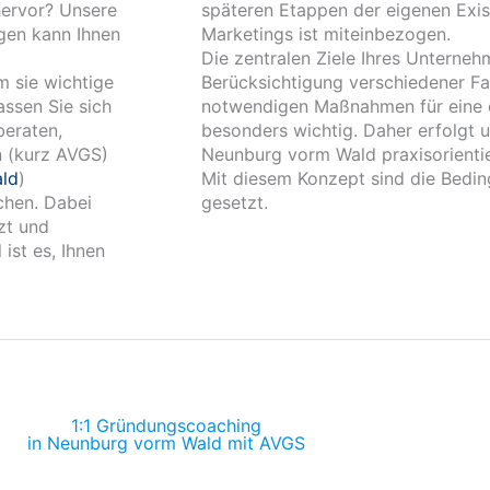
hervor? Unsere
späteren Etappen der eigenen Exis
gen kann Ihnen
Marketings ist miteinbezogen.
Die zentralen Ziele Ihres Unterneh
m sie wichtige
Berücksichtigung verschiedener Fak
assen Sie sich
notwendigen Maßnahmen für eine e
eraten,
besonders wichtig. Daher erfolgt 
n (kurz AVGS)
Neunburg vorm Wald praxisorientier
ld
)
Mit diesem Konzept sind die Bedin
ichen. Dabei
gesetzt.
zt und
 ist es, Ihnen
1:1 Gründungscoaching
in Neunburg vorm Wald mit AVGS