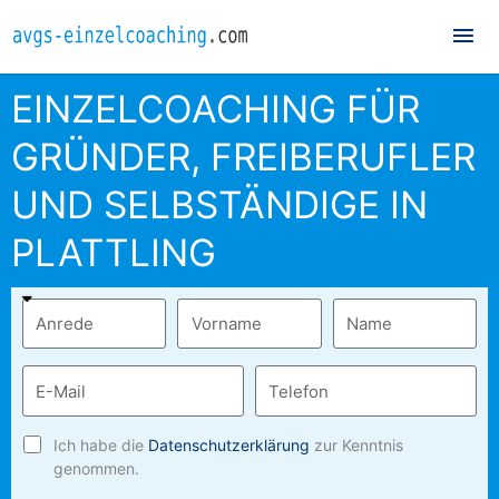
Hau
EINZELCOACHING FÜR
GRÜNDER, FREIBERUFLER
UND SELBSTÄNDIGE IN
PLATTLING
Ich habe die
Datenschutzerklärung
zur Kenntnis
genommen.