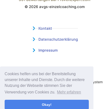
© 2026 avgs-einzelcoaching.com
Wistor GmbH
Kontakt
Datenschutzerklärung
Impressum
Zertifizierter Bildungsträger
Cookies helfen uns bei der Bereitstellung
Profitieren sie jetzt von unserer über 15 jährigen
unserer Inhalte und Dienste. Durch die weitere
Praxiserfahrung und unserem erfolgreichen Coachingsystem
Nutzung der Webseite stimmen Sie der
Verwendung von Cookies zu.
Mehr erfahren
Okay!