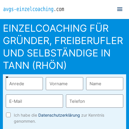
Hau
EINZELCOACHING FÜR
GRÜNDER, FREIBERUFLER
UND SELBSTÄNDIGE IN
TANN (RHÖN)
Ich habe die
Datenschutzerklärung
zur Kenntnis
genommen.