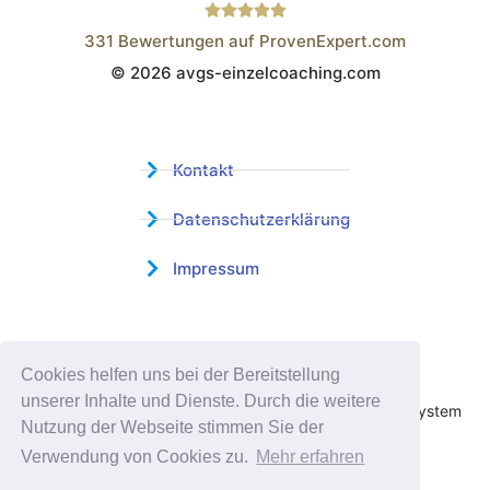
331
Bewertungen auf ProvenExpert.com
© 2026 avgs-einzelcoaching.com
Wistor GmbH
Kontakt
Datenschutzerklärung
Impressum
Zertifizierter Bildungsträger
Cookies helfen uns bei der Bereitstellung
Profitieren sie jetzt von unserer über 15 jährigen
unserer Inhalte und Dienste. Durch die weitere
Praxiserfahrung und unserem erfolgreichen Coachingsystem
Nutzung der Webseite stimmen Sie der
Verwendung von Cookies zu.
Mehr erfahren