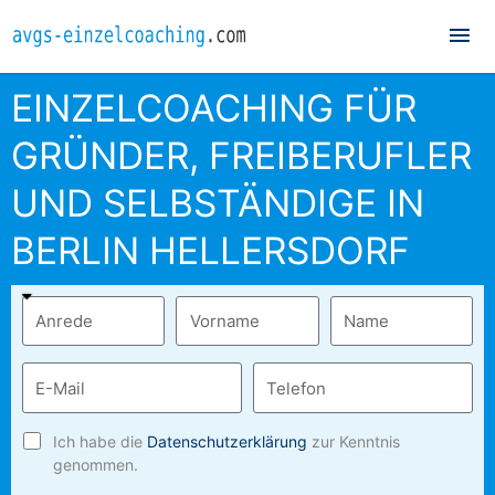
Hau
EINZELCOACHING FÜR
GRÜNDER, FREIBERUFLER
UND SELBSTÄNDIGE IN
BERLIN HELLERSDORF
Ich habe die
Datenschutzerklärung
zur Kenntnis
genommen.