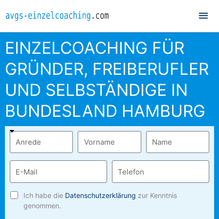
Hau
EINZELCOACHING FÜR
GRÜNDER, FREIBERUFLER
UND SELBSTÄNDIGE IN
BUNDESLAND HAMBURG
Ich habe die
Datenschutzerklärung
zur Kenntnis
genommen.